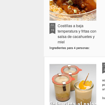
Costillas a baja
JUL
19
temperatura y fritas con
salsa de cacahuetes y
miel
Ingredientes para 4 personas:
1,5 kg Costillas de cerdo cortadas
J
1 cucharadita de ajo en polvo
50 g. de mantequilla de
cacahuetes
oc
po
20 g. de miel
u
3 cucharadas de vinagre (de vino
In
blanco o de arroz)