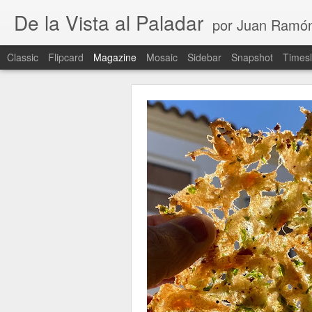
De la Vista al Paladar
por Juan Ramó
Classic
Flipcard
Magazine
Mosaic
Sidebar
Snapshot
Timesl