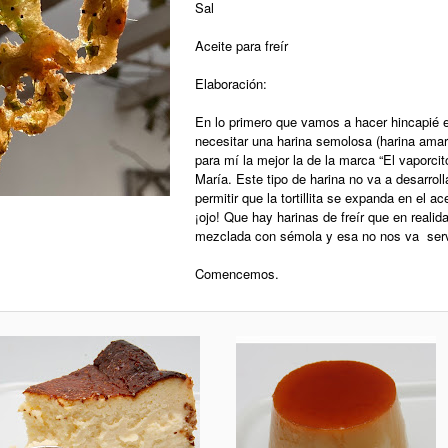
Sal
Aceite para freír
Elaboración:
En lo primero que vamos a hacer hincapié e
necesitar una harina semolosa (harina amaril
para mí la mejor la de la marca “El vaporci
María. Este tipo de harina no va a desarroll
permitir que la tortillita se expanda en el ac
¡ojo! Que hay harinas de freír que en realid
mezclada con sémola y esa no nos va serv
Comencemos.