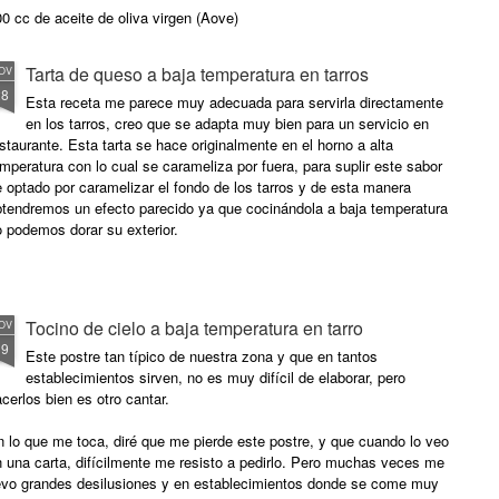
0 cc de aceite de oliva virgen (Aove)
 gr de pimiento verde picado
Tarta de queso a baja temperatura en tarros
OV
28
dientes de ajo picados
Esta receta me parece muy adecuada para servirla directamente
en los tarros, creo que se adapta muy bien para un servicio en
5 gr. de cebolla picada
staurante. Esta tarta se hace originalmente en el horno a alta
mperatura con lo cual se carameliza por fuera, para suplir este sabor
ñora
 optado por caramelizar el fondo de los tarros y de esta manera
btendremos un efecto parecido ya que cocinándola a baja temperatura
0 gr de tomate triturado
 podemos dorar su exterior.
0 cc de brandy de Jerez
50 cc de nata
Tocino de cielo a baja temperatura en tarro
OV
19
 huevos tamaño L
Este postre tan típico de nuestra zona y que en tantos
establecimientos sirven, no es muy difícil de elaborar, pero
l y pimienta molida.
cerlos bien es otro cantar.
 lo que me toca, diré que me pierde este postre, y que cuando lo veo
 una carta, difícilmente me resisto a pedirlo. Pero muchas veces me
levo grandes desilusiones y en establecimientos donde se come muy