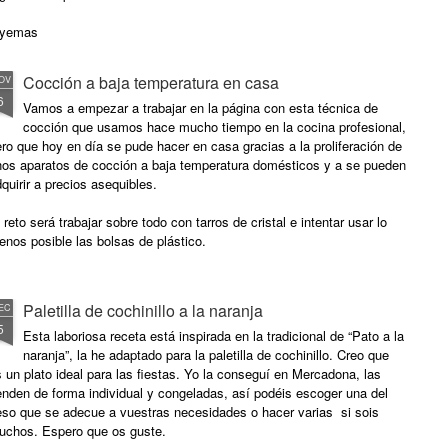
aboración:
 yemas
ramelizar el fondo de los tarros.
0 ml. leche
Cocción a baja temperatura en casa
OV
6
oner a calentar el agua con nuestro aparato de cocción programándolo
0 gr. de azúcar
Vamos a empezar a trabajar en la página con esta técnica de
 83ºC y 25 minutos de cocción.
cocción que usamos hace mucho tiempo en la cocina profesional,
as gotas de esencia de vainilla (opcional)
ro que hoy en día se pude hacer en casa gracias a la proliferación de
nos aparatos de cocción a baja temperatura domésticos y a se pueden
0 und. tarros Weck de 141 ml.
quirir a precios asequibles.
 reto será trabajar sobre todo con tarros de cristal e intentar usar lo
nos posible las bolsas de plástico.
Paletilla de cochinillo a la naranja
EC
5
Esta laboriosa receta está inspirada en la tradicional de “Pato a la
naranja”, la he adaptado para la paletilla de cochinillo. Creo que
 un plato ideal para las fiestas. Yo la conseguí en Mercadona, las
nden de forma individual y congeladas, así podéis escoger una del
eso que se adecue a vuestras necesidades o hacer varias si sois
uchos. Espero que os guste.