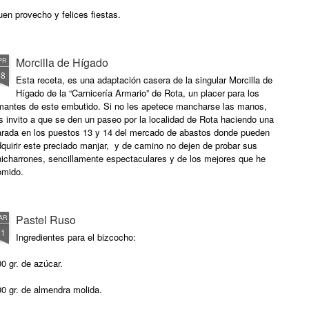
en provecho y felices fiestas.
gredientes para 4 personas:
Morcilla de Hígado
PR
paletilla de cochinillo con piel de 1,8 kg aprox.
18
Esta receta, es una adaptación casera de la singular Morcilla de
Hígado de la “Carnicería Armario” de Rota, un placer para los
mantes de este embutido. Si no les apetece mancharse las manos,
s invito a que se den un paseo por la localidad de Rota haciendo una
arada en los puestos 13 y 14 del mercado de abastos donde pueden
quirir este preciado manjar, y de camino no dejen de probar sus
hicharrones, sencillamente espectaculares y de los mejores que he
omido.
Pastel Ruso
AR
31
Ingredientes para el bizcocho:
0 gr. de azúcar.
0 gr. de almendra molida.