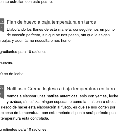
en se estrellan con este postre.
Flan de huevo a baja temperatura en tarros
OV
17
Elaborando los flanes de esta manera, conseguiremos un punto
de cocción perfecto, sin que se nos pasen, sin que le salgan
urbujas y además no necesitaremos horno.
gredientes para 10 raciones:
 huevos.
0 cc de leche.
0 gr. de azúcar.
Natillas o Crema Inglesa a baja temperatura en tarro
OV
8
2 ramita de canela.
Vamos a elaborar unas natillas autenticas, solo con yemas, leche
y azúcar, sin utilizar ningún espesante como la maicena u otros.
el de ½ limón
 riesgo de hacer esta elaboración al fuego, es que se nos corten por
 exceso de temperatura, con este método el punto será perfecto pues
0 und. tarros Weck de 141 ml.
 temperatura está controlada.
aramelo líquido
gredientes para 10 raciones: