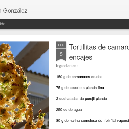
n González
ide
Tortillitas de cama
FEB
5
encajes
Ingredientes:
150 g de camarones crudos
75 g de cebolleta picada fina
3 cucharadas de perejil picado
250 cc de agua
80 g de harina semolosa de freír “El vaporci