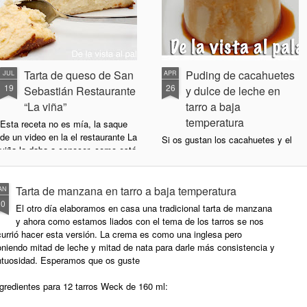
Tarta de queso de San
Puding de cacahuetes
JUL
APR
19
26
Sebastián Restaurante
y dulce de leche en
“La viña”
tarro a baja
temperatura
Esta receta no es mía, la saque
de un video en la el restaurante La
Si os gustan los cacahuetes y el
viña la daba a conocer, como está
dulce de leche este postre os
realmente buena, la comparto por
encantará, tiene una textura muy
si aun no la conocíais
cremosa y suave, parecida al
Tarta de manzana en tarro a baja temperatura
AN
tocinillo del cielo. Esta receta está
Ingredientes:
20
hecha a baja temperatura pero lo
El otro día elaboramos en casa una tradicional tarta de manzana
podéis hacer en molde de flan al
y ahora como estamos liados con el tema de los tarros se nos
1kg queso crema
baño maría al uso tradicional.
urrió hacer esta versión. La crema es como una inglesa pero
niendo mitad de leche y mitad de nata para darle más consistencia y
7 huevos L
Ingredientes para 10 vasos weck
ntuosidad. Esperamos que os guste
de 160 ml.
400 gr. de azúcar
gredientes para 12 tarros Weck de 160 ml:
100 gr de crema de cacahuetes
1 y 1/2 cucharada de harina