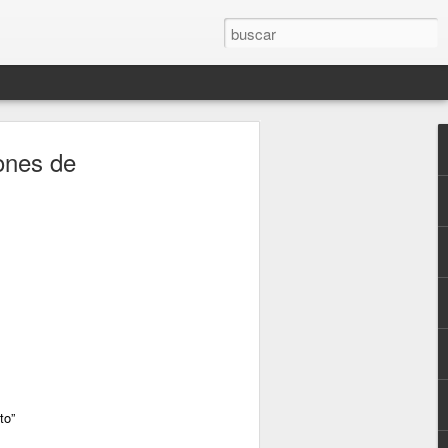
rones de
to”