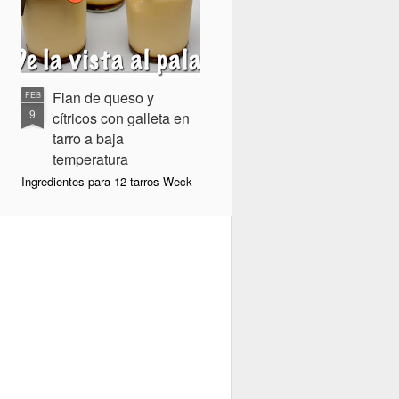
Flan de queso y
FEB
9
cítricos con galleta en
tarro a baja
temperatura
Ingredientes para 12 tarros Weck
de 160 ml.:
300 gr queso crema
600 cc leche
100 cc nata
4 huevos
4 yemas