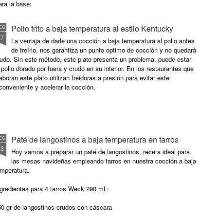
(penautbutter)
ra la base:
1/2 litro de nata para montar
400 gr de dulce de leche
0 gr de galletas
Pollo frito a baja temperatura al estilo Kentucky
EC
Elaboración:
27
50 gr nata de montar
 gr de mantequilla
La ventaja de darle una cocción a baja temperatura al pollo antes
de freírlo, nos garantiza un punto optimo de cocción y no quedará
Precalentar el horno a 210ºC.
375 gr. de agua
ara las manzanas:
udo. Sin este método, este plato presenta un problema, puede estar
Forrar un molde desmontable con
 pollo dorado por fuera y crudo en su interior. En los restaurantes que
papel de hornear humedecido en
4 huevos L
00 gr. de manzana Golden
aboran este plato utilizan freidoras a presión para evitar este
agua.
conveniente y acelerar la cocción.
175 gr.
 gr.
Paté de langostinos a baja temperatura en tarros
EC
23
Hoy vamos a preparar un paté de langostinos, receta ideal para
las mesas navideñas empleando tarros en nuestra cocción a baja
emperatura.
gredientes para 4 tarros Weck 290 ml.:
50 gr de langostinos crudos con cáscara