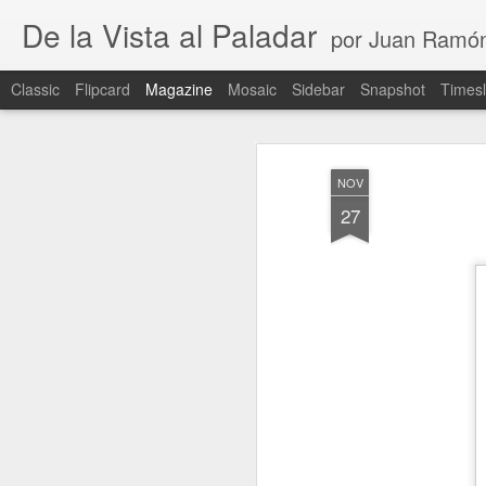
De la Vista al Paladar
por Juan Ramó
Classic
Flipcard
Magazine
Mosaic
Sidebar
Snapshot
Timesl
NOV
27