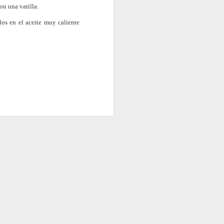
on una varilla.
rlos en el aceite muy caliente
Flan de queso y
FEB
9
cítricos con galleta en
tarro a baja
temperatura
Ingredientes para 12 tarros Weck
de 160 ml.:
300 gr queso crema
600 cc leche
100 cc nata
4 huevos
4 yemas