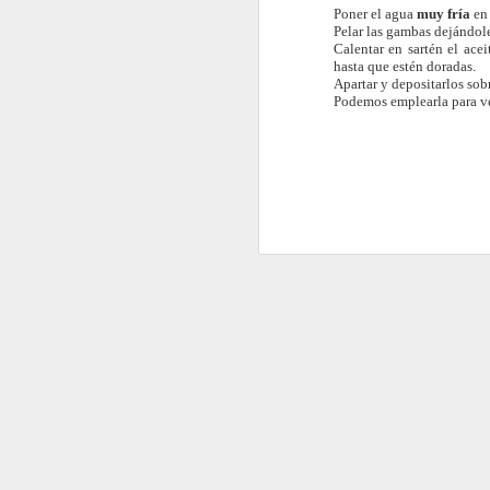
Poner el agua
muy fría
en 
Pelar las gambas dejándole
Calentar en sartén el acei
hasta que estén doradas.
Apartar y depositarlos sob
Podemos emplearla para ver
Costillas a baja
JUL
19
temperatura y fritas con
salsa de cacahuetes y
miel
Ingredientes para 4 personas:
1,5 kg Costillas de cerdo cortadas
J
1 cucharadita de ajo en polvo
50 g. de mantequilla de
cacahuetes
oc
po
20 g. de miel
u
3 cucharadas de vinagre (de vino
In
blanco o de arroz)