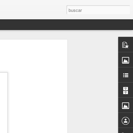
rones de
to”