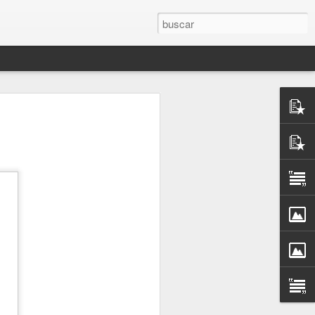
rones de
to”