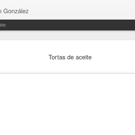
n González
ide
Tortillitas de cama
FEB
Tortas de aceite
5
encajes
Ingredientes:
150 g de camarones crudos
75 g de cebolleta picada fina
3 cucharadas de perejil picado
250 cc de agua
80 g de harina semolosa de freír “El vaporci