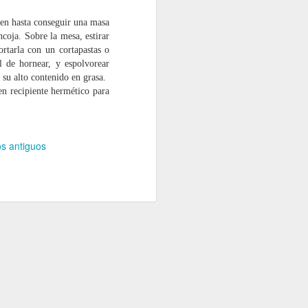
n hasta conseguir una masa
ncoja.
Sobre la mesa, estirar
ortarla con un cortapastas o
l de hornear, y espolvorear
Flan de queso y
FEB
su alto contenido en grasa.
9
cítricos con galleta en
en recipiente hermético para
tarro a baja
temperatura
Ingredientes para 12 tarros Weck
os antiguos
de 160 ml.:
300 gr queso crema
600 cc leche
100 cc nata
4 huevos
4 yemas