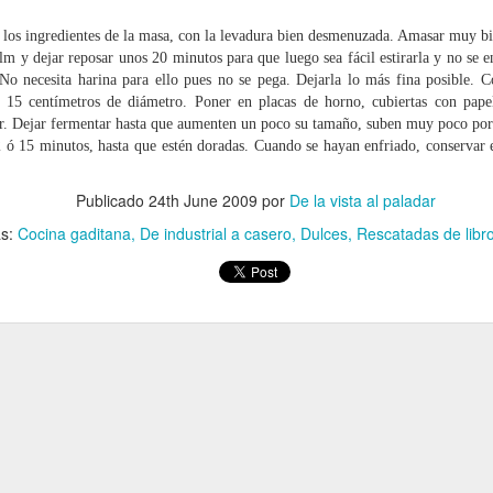
 los ingredientes de la masa, con la levadura
bien desmenuzada. Amasar muy bie
ilm y dejar reposar unos 20 minutos para que luego sea
fácil estirarla y no se e
 No necesita harina para
ello pues no se pega.
Dejarla lo más fina posible. C
 15 centímetros de diámetro.
Poner en placas de horno, cubiertas con pape
Tarta de queso de San
Puding de cacahuetes
JUL
APR
r. Dejar fermentar hasta que aumenten un poco
su tamaño, suben muy poco por 
19
26
Sebastián Restaurante
y dulce de leche en
 ó 15 minutos, hasta que estén doradas.
Cuando se hayan enfriado, conservar 
“La viña”
tarro a baja
temperatura
Esta receta no es mía, la saque
Publicado
24th June 2009
por
De la vista al paladar
de un video en la el restaurante La
Si os gustan los cacahuetes y el
as:
Cocina gaditana
De industrial a casero
Dulces
Rescatadas de libr
viña la daba a conocer, como está
dulce de leche este postre os
realmente buena, la comparto por
encantará, tiene una textura muy
si aun no la conocíais
cremosa y suave, parecida al
Tarta de manzana en tarro a baja temperatura
AN
tocinillo del cielo. Esta receta está
Ingredientes:
20
hecha a baja temperatura pero lo
El otro día elaboramos en casa una tradicional tarta de manzana
podéis hacer en molde de flan al
y ahora como estamos liados con el tema de los tarros se nos
1kg queso crema
baño maría al uso tradicional.
urrió hacer esta versión. La crema es como una inglesa pero
niendo mitad de leche y mitad de nata para darle más consistencia y
7 huevos L
Ingredientes para 10 vasos weck
ntuosidad. Esperamos que os guste
de 160 ml.
400 gr. de azúcar
gredientes para 12 tarros Weck de 160 ml:
100 gr de crema de cacahuetes
1 y 1/2 cucharada de harina