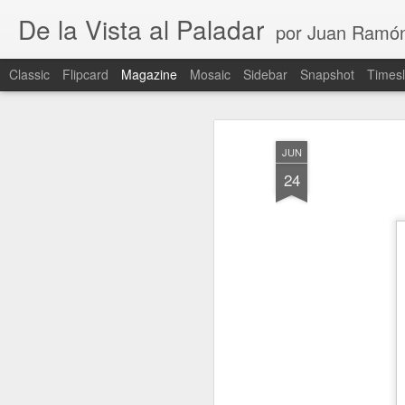
De la Vista al Paladar
por Juan Ramó
Classic
Flipcard
Magazine
Mosaic
Sidebar
Snapshot
Timesl
JUN
24