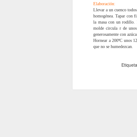
Elaboración:
Llevar a un cuenco todos
homogénea.
Tapar con f
la masa con un rodillo.
molde circula r de
unos
Costillas a baja
JUL
generosamente con azúca
19
temperatura y fritas con
Hornear a
200ºC unos 12
salsa de cacahuetes y
que no se
humedezcan.
miel
Ingredientes para 4 personas:
Etiquet
1,5 kg Costillas de cerdo cortadas
J
1 cucharadita de ajo en polvo
50 g. de mantequilla de
cacahuetes
oc
po
20 g. de miel
u
3 cucharadas de vinagre (de vino
In
blanco o de arroz)