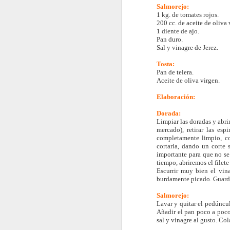
Salmorejo:
1 kg. de tomates rojos.
200 cc. de aceite de oliva 
1 diente de ajo.
Pan duro.
Sal y vinagre de Jerez.
Costillas a baja
JUL
Tosta:
19
temperatura y fritas con
Pan de telera.
salsa de cacahuetes y
Aceite de oliva virgen.
miel
Elaboración:
Ingredientes para 4 personas:
Dorada:
Limpiar las doradas y abri
1,5 kg Costillas de cerdo cortadas
mercado), retirar las es
completamente limpio, co
J
1 cucharadita de ajo en polvo
cortarla, dando un corte 
importante para que no se
50 g. de mantequilla de
tiempo, abriremos el filet
Escurrir muy bien el vina
cacahuetes
oc
burdamente picado. Guarda
po
20 g. de miel
u
Salmorejo:
Lavar y quitar el pedúnculo
3 cucharadas de vinagre (de vino
Añadir el pan poco a poco
In
sal y vinagre al gusto. Col
blanco o de arroz)