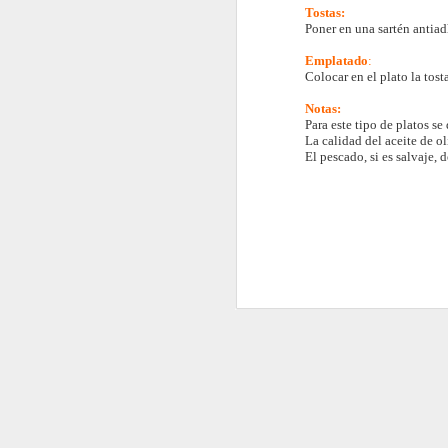
Pa
Tostas:
3 cucharadas de aceite de girasol
Poner en una sartén antiad
13
D
3 cucharadas de salsa de soja
Emplatado
:
Colocar en el plato la tost
30
200 ml de agua
Notas:
P
cr
Para este tipo de platos se
Sal y pimienta
el
La calidad del aceite de ol
El pescado, si es salvaje, 
9
el
Aceite de girasol para freír
in
50
Guarnición:
300 g.
D
t
In
4