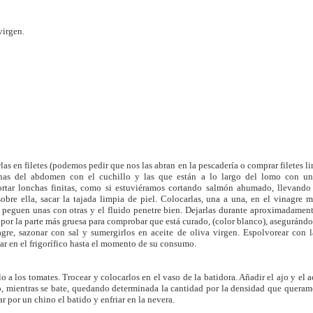
virgen.
Tarta de queso de San
Puding de cacahuetes
JUL
APR
19
26
Sebastián Restaurante
y dulce de leche en
“La viña”
tarro a baja
temperatura
Esta receta no es mía, la saque
de un video en la el restaurante La
Si os gustan los cacahuetes y el
viña la daba a conocer, como está
dulce de leche este postre os
realmente buena, la comparto por
rlas en filetes (podemos pedir que nos las abran en la pescadería o comprar filetes l
encantará, tiene una textura muy
pinas del abdomen con el cuchillo y las que están a lo largo del lomo con u
si aun no la conocíais
cremosa y suave, parecida al
rtar lonchas finitas, como si estuviéramos cortando salmón ahumado, llevando e
Tarta de manzana en tarro a baja temperatura
AN
tocinillo del cielo. Esta receta está
sobre ella, sacar la tajada limpia de piel. Colocarlas, una a una, en el vinagre 
Ingredientes:
20
hecha a baja temperatura pero lo
 peguen unas con otras y el fluido penetre bien. Dejarlas durante aproximadament
El otro día elaboramos en casa una tradicional tarta de manzana
podéis hacer en molde de flan al
e por la parte más gruesa para comprobar que está curado, (color blanco), aseguránd
y ahora como estamos liados con el tema de los tarros se nos
1kg queso crema
gre, sazonar con sal y sumergirlos en aceite de oliva virgen. Espolvorear con l
baño maría al uso tradicional.
urrió hacer esta versión. La crema es como una inglesa pero
r en el frigorífico hasta el momento de su consumo.
niendo mitad de leche y mitad de nata para darle más consistencia y
7 huevos L
Ingredientes para 10 vasos weck
ntuosidad. Esperamos que os guste
de 160 ml.
 a los tomates. Trocear y colocarlos en el vaso de la batidora. Añadir el ajo y el a
400 gr. de azúcar
, mientras se bate, quedando determinada la cantidad por la densidad que queramo
gredientes para 12 tarros Weck de 160 ml:
ar por un chino el batido y enfriar en la nevera.
100 gr de crema de cacahuetes
1 y 1/2 cucharada de harina