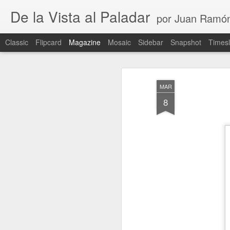
De la Vista al Paladar
por Juan Ramó
Classic
Flipcard
Magazine
Mosaic
Sidebar
Snapshot
Timesl
MAR
8