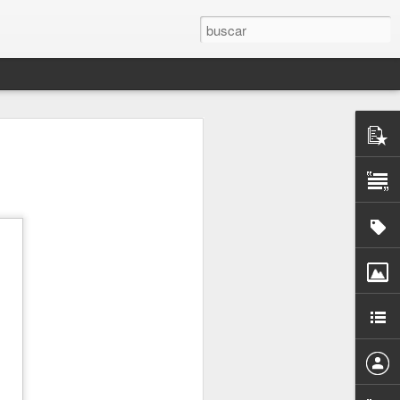
rones de
to”