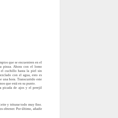
Flan de queso y
FEB
9
cítricos con galleta en
tarro a baja
temperatura
Ingredientes para 12 tarros Weck
de 160 ml.:
impios que se encuentren en el
na pinza. Ahora con el lomo
300 gr queso crema
l cuchillo hasta la piel sin
mezclado con el agua, esto es
600 cc leche
e una hora. Transcurrido este
onos que está en su punto.
a picada de ajos y el perejil
100 cc nata
4 huevos
ceite y triturar todo muy fino.
4 yemas
s obtener. Por último, añadir