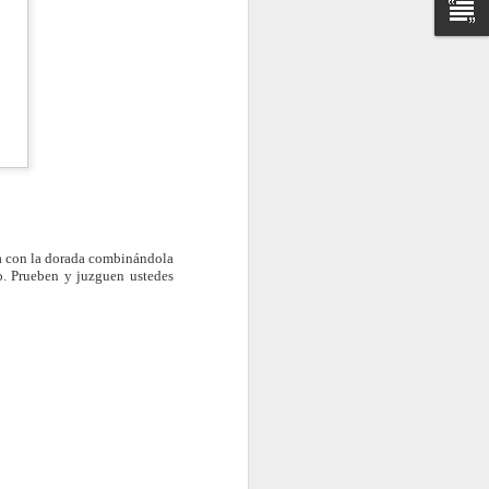
s en la harina, vamos a
lenta gruesa de trigo),
to” de El Puerto de Santa
ar el glutén y nos va a
eite y forme el encaje,
ad son harina de trigo
ir.
a con la dorada combinándola
o. Prueben y juzguen ustedes