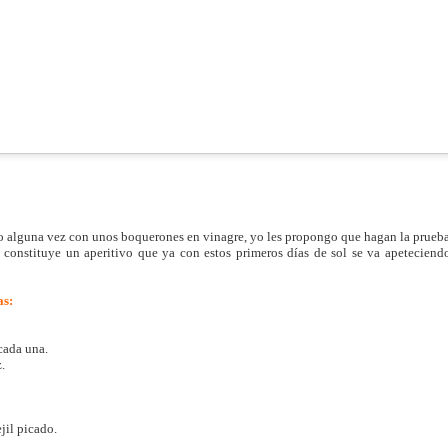
Sal
Aceite para freír
Elaboración:
En lo primero que vamos a hacer hincapié e
necesitar una harina semolosa (harina amaril
para mí la mejor la de la marca “El vaporci
María. Este tipo de harina no va a desarroll
permitir que la tortillita se expanda en el ac
¡ojo! Que hay harinas de freír que en realid
mezclada con sémola y esa no nos va serv
o alguna vez con unos boquerones en vinagre, yo les propongo que hagan la prueb
 constituye un aperitivo que ya con estos primeros días de sol se va apeteciend
Comencemos.
as:
cada una.
.
jil picado.