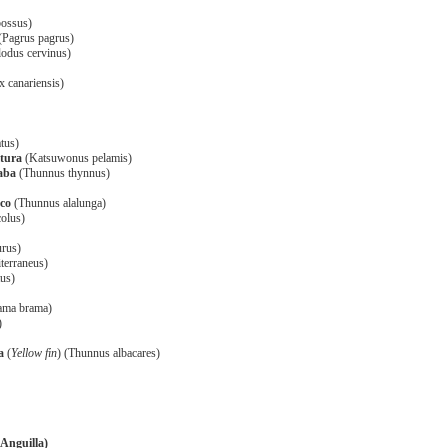
Sal
bossus)
(Pagrus pagrus)
Aceite para freír
lodus cervinus)
Elaboración:
 canariensis)
En lo primero que vamos a hacer hincapié e
necesitar una harina semolosa (harina amaril
tus)
para mí la mejor la de la marca “El vaporci
ltura
(Katsuwonus pelamis)
aba
(Thunnus thynnus)
María. Este tipo de harina no va a desarroll
permitir que la tortillita se expanda en el ac
nco
(Thunnus alalunga)
¡ojo! Que hay harinas de freír que en realid
colus)
mezclada con sémola y esa no nos va serv
urus)
terraneus)
Comencemos.
tus)
ama brama)
)
a
(
Yellow fin
) (Thunnus albacares)
 Anguilla)