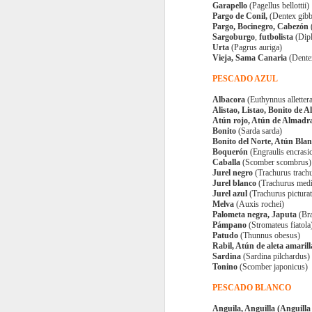
Garapello
(Pagellus bellottii)
Pargo de Conil,
(Dentex gib
Pargo, Bocinegro, Cabezón
Sargoburgo
,
futbolista
(Dip
Urta
(Pagrus auriga)
Vieja, Sama Canaria
(Dentex
PESCADO AZUL
Albacora
(Euthynnus allettera
Alistao, Listao, Bonito de A
Atún rojo, Atún de Almadr
Bonito
(Sarda sarda)
Bonito del Norte, Atún Bla
Boquerón
(Engraulis encrasi
Caballa
(Scomber scombrus)
Jurel
negro
(Trachurus trach
Jurel blanco
(Trachurus medi
Jurel azul
(Trachurus pictura
Melva
(Auxis rochei)
Palometa negra, Japuta
(Br
Pámpano
(Stromateus fiatola
Patudo
(Thunnus obesus)
Rabil, Atún de aleta amarill
Sardina
(Sardina pilchardus)
Tonino
(Scomber japonicus)
PESCADO BLANCO
Anguila, Anguilla (Anguilla