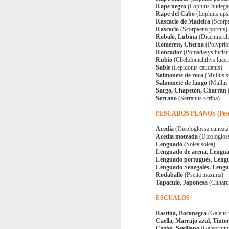
Pa
Rape negro
(Lophius budegas
3 cucharadas de aceite de girasol
Rape del Cabo
(Lophius upsi
Rascacio de Madeira
(Scorp
13
D
3 cucharadas de salsa de soja
Rascacio
(Scorpaena porcus)
Robalo, Lubina
(Dicentrarch
30
Romerete, Cherna
(Polyprio
200 ml de agua
Roncador
(Pomadasys incisu
Rubio
(Chelidonichthys lucer
P
cr
Sable
(Lepidotus caudatus)
Sal y pimienta
el
Salmonete de roca
(Mullus s
9
el
Salmonete de fango
(Mullus
Aceite de girasol para freír
in
Sargo, Chapetón, Charrán
(
Serrano
(Serranus scriba)
50
Guarnición:
PESCADOS PLANOS (Pesca
300 g.
Acedía
(Dicologlossa cuneata
Acedía moteada
(Dicologlos
Lenguado
(Solea solea)
D
Lenguado de arena, Lengu
Lenguado portugués, Lengu
Lenguado Senegalés, Lengu
Rodaballo
(Psetta maxima)
t
Tapaculo, Japonesa
(Citharu
In
ESCUALOS
Bastina, Bocanegra
(Galeus
4
Caella, Marrajo azul, Tinto
Cazón, Sevillano
(Galeorhinu