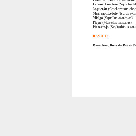
10
Ferrón, Pinchúo
(Squallus bl
Jaquetón
(Carcharhinus obs
Marrajo, Lobito
(Isurus oxy
50
Mielga
(Squallus acanthias)
N
Pique
(Mustelus mustelus)
Pintarroja
(Scyliorhinus cani
2 
RAYIDOS
12
re
te
Raya fina, Boca de Rosa
(Ra
1 
he
o
15
no
5
1
N
4
Sa
ha
En
en
l