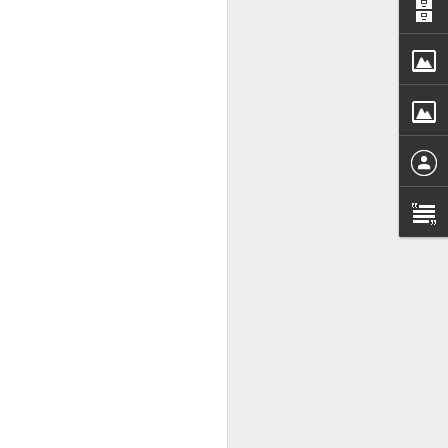
s en la harina, vamos a
lenta gruesa de trigo),
to” de El Puerto de Santa
ar el glutén y nos va a
eite y forme el encaje,
ad son harina de trigo
ir.