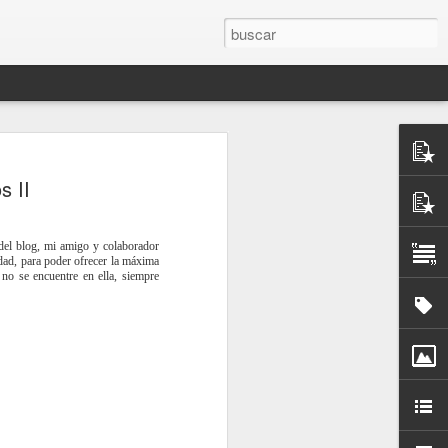
rones de
s II
del blog, mi amigo y colaborador
idad, para poder ofrecer la máxima
 no se encuentre en ella, siempre
to”