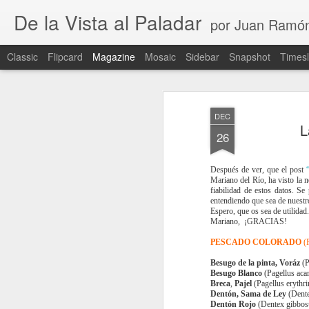
De la Vista al Paladar
por Juan Ramó
Classic
Flipcard
Magazine
Mosaic
Sidebar
Snapshot
Timesl
DEC
L
26
Después de ver, que el post
Mariano del Río, ha visto la n
fiabilidad de estos datos. Se
entendiendo que sea de nuestro
Espero, que os sea de utilidad.
Mariano, ¡GRACIAS!
PESCADO COLORADO
(P
Besugo de la pinta, Voráz
(P
Besugo Blanco
(Pagellus aca
Breca
,
Pajel
(Pagellus erythri
Dentón, Sama de Ley
(Dente
Dentón Rojo
(Dentex gibbos