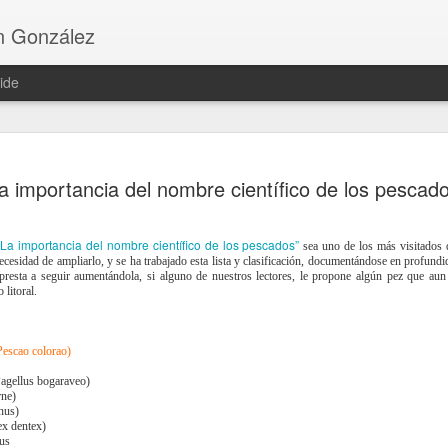
n González
ide
Tortillitas de cama
FEB
a importancia del nombre científico de los pescado
5
encajes
Ingredientes:
“La importancia del nombre científico de los pescados”
sea uno de los más visitados 
ecesidad de ampliarlo, y se ha trabajado esta lista y clasificación, documentándose en profund
150 g de camarones crudos
 presta a seguir aumentándola, si alguno de nuestros lectores, le propone algún pez que aun
 litoral.
75 g de cebolleta picada fina
3 cucharadas de perejil picado
escao colorao)
250 cc de agua
agellus bogaraveo)
rne)
nus)
80 g de harina semolosa de freír “El vaporci
x dentex)
us