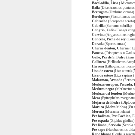
Bacaladilla, Lirio
( Micromes
Baila
(Dicentrarchus puntatus
Berrugato
(Umbrina cirrosa)
Borriquete
(Plectorhincus me
Cabracho
(Scorpaena scrofa)
Cabrilla
(Serranus cabrilla)
Congrio, Zafío
(Conger cong
Costillas a baja
JUL
Corvina
(Argyrosomus regiu
19
temperatura y fritas con
Doncella, Picha de rey
(Coris
Dorada
(Sparus aurata)
salsa de cacahuetes y
Cherne dentón, Cherna
( E
miel
Faneca,
(Trisopterus o Gadus
Gallo, Pez de S. Pedro
(Zeus 
Ingredientes para 4 personas:
Gallineta
(Hellicolenus dacty
Herrera
(Lithognathus morm
Lisa de estero
(Liza aurata) 
1,5 kg Costillas de cerdo cortadas
Lisa de estero
(Liza sapiens) 
Malarmao, Armado
(Periste
J
1 cucharadita de ajo en polvo
Merluza europea, Pescada, Pe
Merluza negra
(Merluccius s
Merluza del fondón
(Merlucc
50 g. de mantequilla de
Mero
(Epinephelus marginatu
cacahuetes
oc
Mojarra de Piedra
(Diplodus
Maruca
(Molva Molva) (
En 
po
Morena
(Muraena helena)
20 g. de miel
u
Pez ballesta, Pez Cochino, 
Pez espada
(Xiphias gladius)
3 cucharadas de vinagre (de vino
Pez limón, Serviola
(Seriola d
In
blanco o de arroz)
Pez sapo
(Halobatrachus dida
Rape blanco
(Lophius piscat