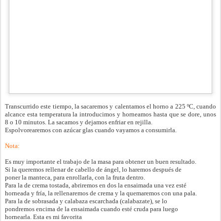
Transcurrido este tiempo, la sacaremos y calentamos el horno a 225 ºC, cuando
alcance esta temperatura la introducimos y horneamos hasta que se dore, unos
8 o 10 minutos. La sacamos y dejamos enfriar en rejilla.
Espolvorearemos con azúcar glas cuando vayamos a consumirla.
Nota:
Es muy importante el trabajo de la masa para obtener un buen resultado.
Si la queremos rellenar de cabello de ángel, lo haremos después de
poner la manteca, para enrollarla, con la fruta dentro.
Para la de crema tostada, abriremos en dos la ensaimada una vez esté
horneada y fría, la rellenaremos de crema y la quemaremos con una pala.
Para la de sobrasada y calabaza escarchada (calabazate), se lo
pondremos encima de la ensaimada cuando esté cruda para luego
hornearla. Esta es mi favorita