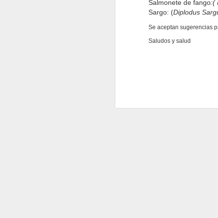
Salmonete de fango
:(
Sargo: (
Diplodus Sarg
Se aceptan sugerencias pa
Saludos y salud
Costillas a baja
JUL
19
temperatura y fritas con
salsa de cacahuetes y
miel
Ingredientes para 4 personas:
1,5 kg Costillas de cerdo cortadas
J
1 cucharadita de ajo en polvo
50 g. de mantequilla de
cacahuetes
oc
po
20 g. de miel
u
3 cucharadas de vinagre (de vino
In
blanco o de arroz)