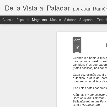
De la Vista al Paladar
por Juan Ramó
Classic
Flipcard
Magazine
Mosaic
Sidebar
Snapshot
Timesl
OCT
19
Cuando les hablo a mis a
mirábamos a nuestro profe
cambian. Y es que sabern
(
Lates niloticus
) nos han 
Cada vez es más usual qu
autentico, o atún del pa
nombre común difiere de 
Con estos datos podemos e
Atún rojo (
Thunnus thynn
Bacalao (
Gadus morhua
)
Baila (
Dicentrarchus Punc
Bonito
(Sarda sarda)