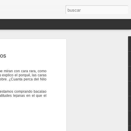
rones de
dos
me miran con cara rara, como
 explico el porqué, las caras
ebre. ¿Cuanta perca del Nilo
o estamos comprando bacalao
titudes lejanas en el que el
to”