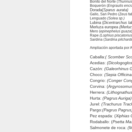
Bonito del Norte (
Thunnus
Boquerón (
Engraulis encr
Dorada
(
Sparus aurata)
Gallo, San Pedro (Zeus fa
Lenguado
(Solea sp.)
Lubina
(
Dicentrarchus la
Merluza europea
(Merluc
Mero (
epinephelus guaza
Rape
(Lophius piscatorius
Sardina (
Sardina pilchard
Ampliación aportada por 
Caballa:
( Scomber Sc
Acedias:
(Dicologoglo
Cazón:
(Galeorhinus 
Choco:
(Sepia Officinal
Congrio:
(Conger Con
Corvina: (
Argyrosomus
Herrera:
(Lithognathu
Hurta:
(Pagrus Auriga)
Jurel:
(Trachurus Trac
Pargo:
(Pagrus Pagrus
Pez espada: (
Xiphias 
Rodaballo: (
Psetta Ma
Salmonete de roca:
(M