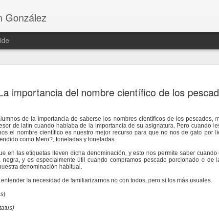
n González
ide
Tortillitas de cama
FEB
La importancia del nombre científico de los pesca
5
encajes
Ingredientes:
lumnos de la importancia de saberse los nombres científicos de los pescados, 
sor de latín cuando hablaba de la importancia de su asignatura. Pero cuando les
150 g de camarones crudos
os el nombre científico es nuestro mejor recurso para que no nos de gato por li
vendido como Mero?, toneladas y toneladas.
75 g de cebolleta picada fina
e en las etiquetas lleven dicha denominación, y esto nos permite saber cuand
ta negra, y es especialmente útil cuando compramos pescado porcionado o de la
3 cucharadas de perejil picado
nuestra denominación habitual.
ntender la necesidad de familiarizarnos no con todos, pero si los más usuales.
250 cc de agua
us
)
80 g de harina semolosa de freír “El vaporci
tatus)