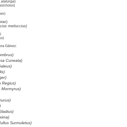
 alalunga
)
Sal
asicholus
)
Aceite para freír
ber)
brax
)
Elaboración:
cius merluccius)
)
En lo primero que vamos a hacer hincapié e
)
us
)
necesitar una harina semolosa (harina amaril
para mí la mejor la de la marca “El vaporci
Ana Gálvez:
María. Este tipo de harina no va a desarroll
ombrus)
permitir que la tortillita se expanda en el ac
ssa Cuneata)
¡ojo! Que hay harinas de freír que en realid
Galeus)
mezclada con sémola y esa no nos va serv
is)
Comencemos.
ger)
 Regius)
s Mormyrus)
hurus)
)
Gladius)
xima)
ullus Surmuletus)